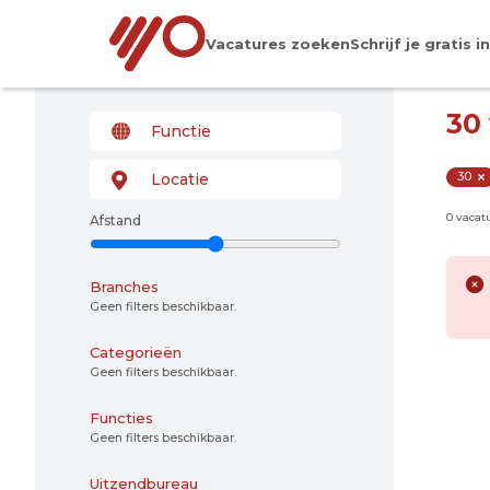
Vacatures zoeken
Schrijf je gratis in
30
30
0 vacat
Afstand
Branches
Geen filters beschikbaar.
Categorieën
Geen filters beschikbaar.
Functies
Geen filters beschikbaar.
Uitzendbureau