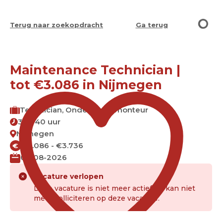
Terug naar zoekopdracht
Ga terug
Maintenance Technician |
tot €3.086 in Nijmegen
Technician, Onderhoudsmonteur
32 - 40 uur
Nijmegen
€3.086 - €3.736
€
07-08-2026
Vacature verlopen
Deze vacature is niet meer actief. Je kan niet
meer solliciteren op deze vacature.