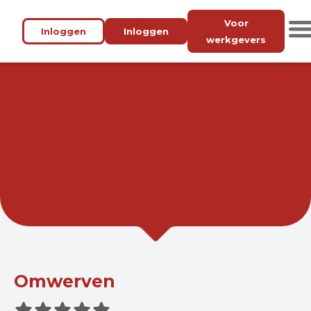
Voor
Inloggen
Inloggen
werkgevers
VACATUREBANK
NIJMEGEN
WERK BIJ JOU IN DE BUURT.
Omwerven